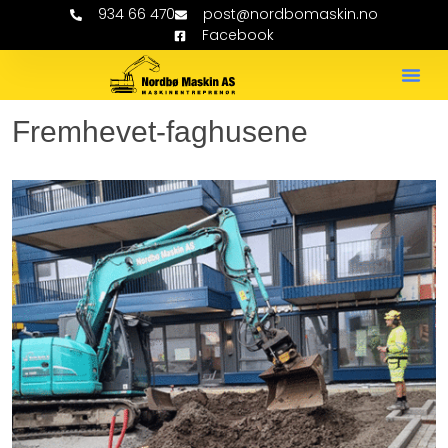
934 66 470
post@nordbomaskin.no
Facebook
Fremhevet-faghusene