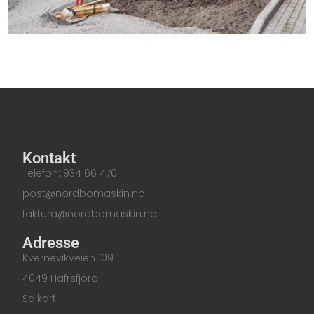
Kontakt
Telefon: 934 66 470
post@nordbomaskin.no
faktura@nordbomaskin.no
Adresse
Kvernevikveien 109
4049 Hafrsfjord
Se kart