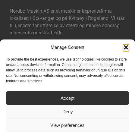
Nordbø Maskin AS er et maskinentreprenørfirma
lokalisert i Stavanger og på Kvitsøy i Rogaland. Vi står
til tjeneste for utførelse av større og mindre oppdrag
innen entreprenørarbeide
Manage Consent
Sertifisert ihht ISO-9001 og ISO-14001.
To provide the best experiences, we use technologies like cookies to store
and/or access device information. Consenting to these technologies will
Åpenhetsloven
allow us to process data such as browsing behavior or unique IDs on this
Aksomhetsrapport
site. Not consenting or withdrawing consent, may adversely affect certain
features and functions.
Personvern
Følg oss på
Facebook
Accept
Deny
View preferences