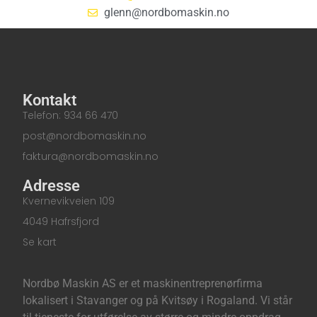
glenn@nordbomaskin.no
Kontakt
Telefon: 934 66 470
post@nordbomaskin.no
faktura@nordbomaskin.no
Adresse
Kvernevikveien 109
4049 Hafrsfjord
Se kart
Nordbø Maskin AS er et maskinentreprenørfirma
lokalisert i Stavanger og på Kvitsøy i Rogaland. Vi står