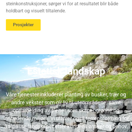
steinkonstruksjoner, sørger vi for at resultatet blir både
holdbart og visuelt tiltalende.
Prosjekter
Estetisk landskap
Våre tjenester inkluderer planting av busker, trær og
andre vekster som gir liv til uteområdene, samt
opparbeiding av plener som skaper grønne og
innbydende miljøer. Vi utfører også terrengforming for
å tilpasse landskapet etter kundens ønsker og behov,