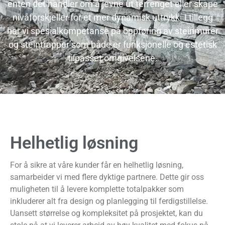
enten det handler om å jevne ut terrenget eller skape
nivåforskjeller for et mer dynamisk uttrykk. I tillegg
har vi spesialkompetanse på oppføring av steinmurer
og steintrapper som både er funksjonelle og estetisk
tilpasset omgivelsene.
Helhetlig løsning
For å sikre at våre kunder får en helhetlig løsning,
samarbeider vi med flere dyktige partnere. Dette gir oss
muligheten til å levere komplette totalpakker som
inkluderer alt fra design og planlegging til ferdigstillelse.
Uansett størrelse og kompleksitet på prosjektet, kan du