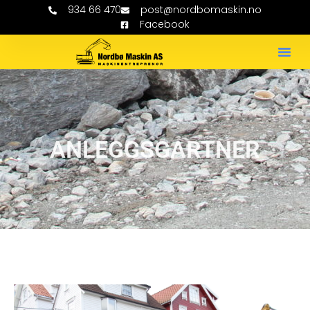
934 66 470
post@nordbomaskin.no
Facebook
ANLEGGSGARTNER