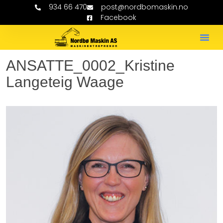
934 66 470
post@nordbomaskin.no
Facebook
ANSATTE_0002_Kristine
Langeteig Waage