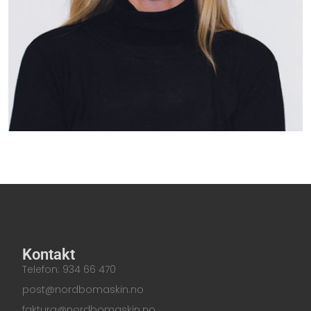
Kontakt
Telefon: 934 66 470
post@nordbomaskin.no
faktura@nordbomaskin.no