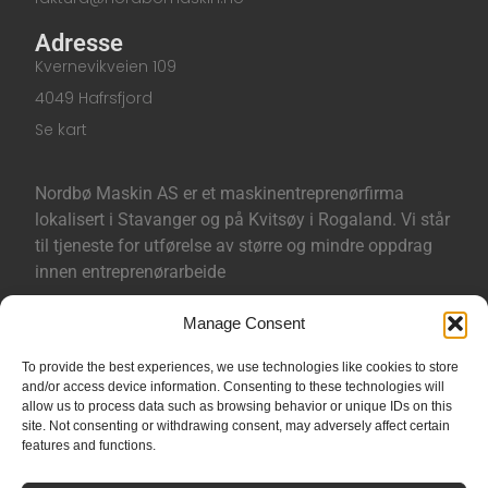
Adresse
Kvernevikveien 109
4049 Hafrsfjord
Se kart
Nordbø Maskin AS er et maskinentreprenørfirma
lokalisert i Stavanger og på Kvitsøy i Rogaland. Vi står
til tjeneste for utførelse av større og mindre oppdrag
innen entreprenørarbeide
Manage Consent
Sertifisert ihht ISO-9001 og ISO-14001.
To provide the best experiences, we use technologies like cookies to store
and/or access device information. Consenting to these technologies will
Åpenhetsloven
allow us to process data such as browsing behavior or unique IDs on this
Aksomhetsrapport
site. Not consenting or withdrawing consent, may adversely affect certain
features and functions.
Personvern