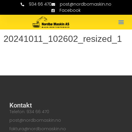
934 66 470
post@nordbomaskin.no
Facebook
20241011_102602_resized_1
Kontakt
Telefon: 934 66 470
post@nordbomaskin.no
faktura@nordbomaskin.no