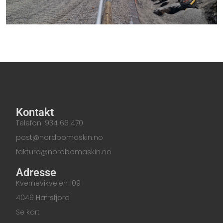
Kontakt
Telefon: 934 66 470
post@nordbomaskin.no
faktura@nordbomaskin.no
Adresse
Kvernevikveien 109
4049 Hafrsfjord
Se kart