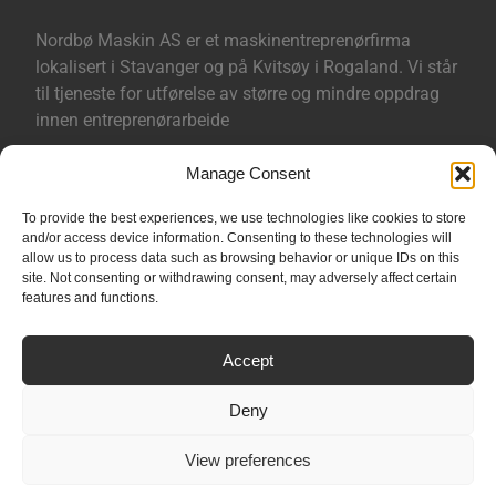
Nordbø Maskin AS er et maskinentreprenørfirma
lokalisert i Stavanger og på Kvitsøy i Rogaland. Vi står
til tjeneste for utførelse av større og mindre oppdrag
innen entreprenørarbeide
Manage Consent
Sertifisert ihht ISO-9001 og ISO-14001.
To provide the best experiences, we use technologies like cookies to store
and/or access device information. Consenting to these technologies will
Åpenhetsloven
allow us to process data such as browsing behavior or unique IDs on this
Aksomhetsrapport
site. Not consenting or withdrawing consent, may adversely affect certain
features and functions.
Personvern
Følg oss på
Facebook
Accept
Deny
View preferences