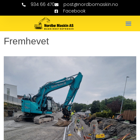
934 66 470
post@nordbomaskin.no
Facebook
Fremhevet