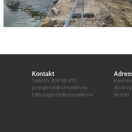
Kontakt
Adres
Telefon: 934 66 470
Kvernev
post@nordbomaskin.no
4049 Ha
faktura@nordbomaskin.no
Se kart