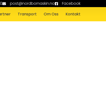
70
post@nordbomaskin.no
Facebook
artner
Transport
Om Oss
Kontakt