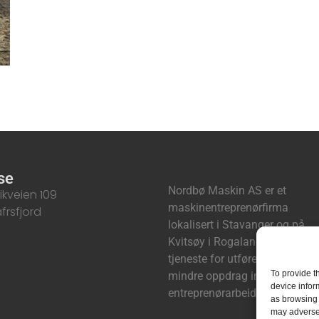
se
Nordbø Maskin AS er et
ikveien 109
maskinentreprenørfirma
frsfjord
lokalisert i Stavanger og på
Kvitsøy i Rogaland. Vi står til
tjeneste for utførelse av størr
To provide t
mindre oppdrag innen
device infor
entreprenørarbeide
as browsing 
may adversel