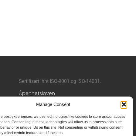
Sertifisert ihht ISO-9001 og ISO-14001.
Åpenhetsloven
Aksomhetsrapport
Manage Consent
Personvern
e og
he best experiences, we use technologies like cookies to store and/or access
Følg oss på
Facebook
mation. Consenting to these technologies will allow us to process data such
behavior or unique IDs on this site. Not consenting or withdrawing consent,
y affect certain features and functions.