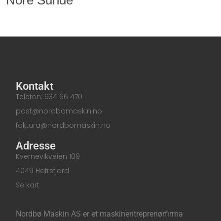
Kontakt
Telefon: 934 66 470
post@nordbomaskin.no
faktura@nordbomaskin.no
Adresse
Kvernevikveien 109
4049 Hafrsfjord
Se kart
Nordbø Maskin AS er et maskinentreprenørfirma