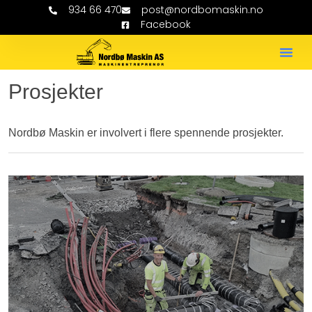
934 66 470
post@nordbomaskin.no
Facebook
Category:
Prosjekter
Nordbø Maskin er involvert i flere spennende prosjekter.